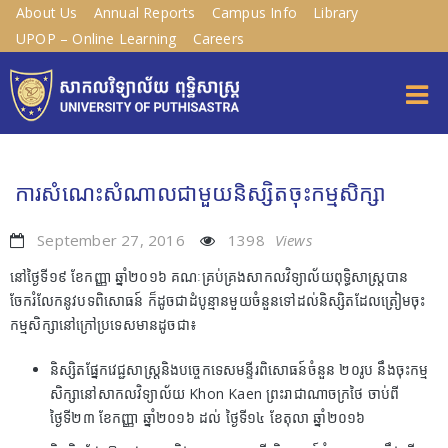
About Us
Annual Reports
Campus Info
Library
UPOP – Online Learning
Careers
ការសំណេះសំណាលជាមួយនិស្សិតចុះកម្មសិក្សា
September 27, 2016
1398
Views
នៅថ្ងៃទី១៩ ខែកញ្ញា ឆ្នាំ២០១៦ គណៈគ្រប់គ្រងសាកលវិទ្យាល័យពុទ្ធិសាស្រ្តបាន
ចែករំលែកនូវបទពិសោធន៍ ក៏ដូចជាដំបូន្មានមួយចំនួនទៅដល់និស្សិតដែលត្រៀមចុះ
កម្មសិក្សានៅក្រៅប្រទេសមានដូចជា៖
និស្សិតផ្នែកវេជ្ជសាស្រ្តនិងបច្ចេកទេសមន្ទីរពិសោធន៍ចំនួន ២០រូប នឹងចុះកម្ម
សិក្សានៅសាកលវិទ្យាល័យ Khon Kaen ព្រះរាជាណាចក្រថៃ ចាប់ពី
ថ្ងៃទី២៣ ខែកញ្ញា ឆ្នាំ២០១៦ ដល់ ថ្ងៃទី១៤ ខែតុលា ឆ្នាំ២០១៦