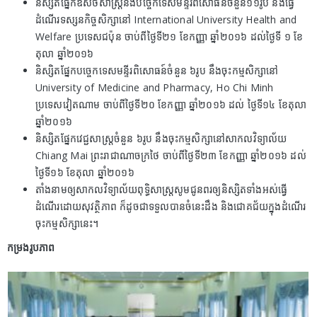
និស្សិតផ្នែកឱសថសាស្រ្តនិងបច្ចេកទេសមន្ទីរពិសោធន៍ចំនួន១១រូប នឹងធ្វើ
ដំណើរទស្សនកិច្ចសិក្សានៅ​ International University Health and
Welfare ប្រទេសជប៉ុន ចាប់ពីថ្ងៃទី២១ ខែកញ្ញា ឆ្នាំ២០១៦ ដល់ថ្ងៃទី ១ ខែ
តុលា ឆ្នាំ២០១៦
និស្សិតផ្នែកបច្ចេកទេសមន្ទីរពិសោធន៍ចំនួន ៦រូប នឹងចុះកម្មសិក្សានៅ
University of Medicine and Pharmacy, Ho Chi Minh
ប្រទេសវៀតណាម ចាប់ពីថ្ងៃទី២០ ខែកញ្ញា ឆ្នាំ២០១៦ ដល់ ថ្ងៃទី១៤ ខែតុលា
ឆ្នាំ២០១៦
និស្សិតផ្នែកវេជ្ជសាស្រ្តចំនួន ៦រូប នឹងចុះកម្មសិក្សានៅសាកលវិទ្យាល័យ
Chiang Mai ព្រះរាជាណាចក្រថៃ ចាប់ពីថ្ងៃទី២៣ ខែកញ្ញា ឆ្នាំ២០១៦ ដល់
ថ្ងៃទី១៦ ខែតុលា ឆ្នាំ២០១៦
តាំងនាមឲ្យសាកលវិទ្យាល័យពុទ្ធិសាស្រ្តសូមជូនពរឲ្យនិស្សិតទាំងអស់ធ្វើ
ដំណើរដោយសុវត្ថិភាព ក៏ដូចជាទទួលបានចំនេះដឹង និងជោគជ័យក្នុងដំណើរ
ចុះកម្មសិក្សានេះ។
កម្រងរូបភាព