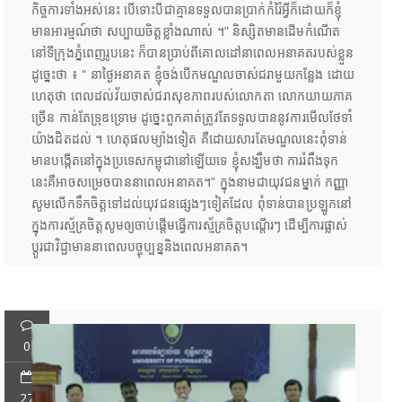
កិច្ចការទាំងអស់នេះ បើទោះបីជាគ្មានទទួលបានប្រាក់កំរ៉ៃអ្វីក៏ដោយក៏ខ្ញុំ
មានអារម្មណ៍ថា សប្បាយចិត្តខ្លាំងណាស់ ។” និស្សិតមានដើមកំណើត
នៅទីក្រុងភ្នំពេញរូបនេះ ក៏បានប្រាប់ពីគោលដៅនាពេលអនាគតរបស់ខ្លួន
ដូច្នេះថា ៖ “ នាថ្ងៃអនាគត ខ្ញុំចង់បើកមណ្ឌលចាស់ជរាមួយកន្លែង ដោយ
ហេតុថា ពេលដល់វ័យចាស់ជរាសុខភាពរបស់លោកតា លោកយាយភាគ
ច្រើន កាន់តែទ្រុឌទ្រោម ដូច្នេះពួកគាត់ត្រូវតែទទួលបាននូវការមើលថែទាំ
យ៉ាងដិតដល់ ។ ហេតុផលម្យ៉ាងទៀត គឺដោយសារតែមណ្ឌលនេះពុំទាន់
មានបង្កើតនៅក្នុងប្រទេសកម្ពុជានៅឡើយទេ ខ្ញុំសង្ឃឹមថា ការរំពឹងទុក
នេះគឺអាចសម្រេចបាននាពេលអនាគត។” ក្នុងនាមជាយុវជនម្នាក់ កញ្ញា
សូមលើកទឹកចិត្តទៅដល់យុវជនផ្សេងៗទៀតដែល ពុំទាន់បានប្រឡូកនៅ
ក្នុងការស្ម័គ្រចិត្តសូមឲ្យចាប់ផ្តើមធ្វើការស្ម័គ្រចិត្តបណ្តើរៗ ដើម្បីការផ្លាស់
ប្តូរជាវិជ្ជាមាននាពេលបច្ចុប្បន្ននិងពេលអនាគត។
0
27