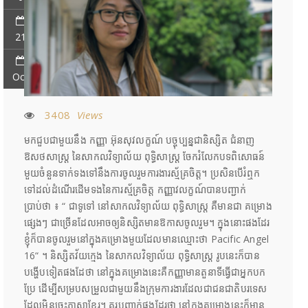
21
Oct
3408
Views
មកជួបជាមួយនឹង កញ្ញា អ៊ុនសុវលក្ខណ៍ បច្ចុប្បន្នជានិស្សិត ជំនាញ
ឱសថសាស្ត្រ នៃសាកលវិទ្យាល័យ ពុទ្ធិសាស្ត្រ ចែករំលែកបទពិសោធន៍
មួយចំនួនទាក់ទងទៅនឹងការចូលរួមការងារស្ម័គ្រចិត្ត។ ប្រសិនបើរំឮក
ទៅដល់ដំណើរដើមទងនៃការស្ម័គ្រចិត្ត កញ្ញាវលក្ខណ៍បានបញ្ជាក់
ប្រាប់ថា ៖ “ ជាទូទៅ នៅសាកលវិទ្យាល័យ ពុទ្ធិសាស្ត្រ គឺមានជា គម្រោង
ផ្សេងៗ ជាច្រើនដែលអាចឲ្យនិស្សិតមានឱកាសចូលរួម។ ក្នុងនោះផងដែរ
ខ្ញុំក៏បានចូលរួមនៅក្នុងគម្រោងមួយដែលមានឈ្មោះថា Pacific Angel
16“ ។ និស្សិតវ័យក្មេង នៃសាកលវិទ្យាល័យ ពុទ្ធិសាស្ត្រ រូបនេះក៏បាន
បង្ហើបទៀតផងដែថា នៅក្នុងគម្រោងនេះគឺកញ្ញាមានតួនាទីធ្វើជាអ្នកបក
ប្រែ ដើម្បីសម្របសម្រួលជាមួយនឹងក្រុមការងារដែលជាជនជាតិបរទេស
ដែលមិនចេះភាសាខ្មែរ។ គួរបញ្ជាក់ផងដែរថា នៅក្នុងគម្រោងនេះក៏មាន