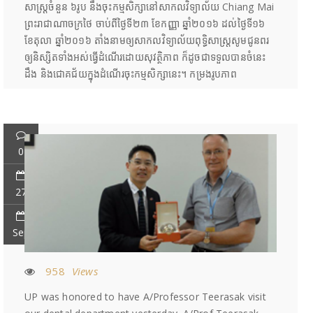
សាស្រ្តចំនួន ៦រូប នឹងចុះកម្មសិក្សានៅសាកលវិទ្យាល័យ Chiang Mai
ព្រះរាជាណាចក្រថៃ ចាប់ពីថ្ងៃទី២៣ ខែកញ្ញា ឆ្នាំ២០១៦ ដល់ថ្ងៃទី១៦
ខែតុលា ឆ្នាំ២០១៦ តាំងនាមឲ្យសាកលវិទ្យាល័យពុទ្ធិសាស្រ្តសូមជូនពរ
ឲ្យនិស្សិតទាំងអស់ធ្វើដំណើរដោយសុវត្ថិភាព ក៏ដូចជាទទួលបានចំនេះ
ដឹង និងជោគជ័យក្នុងដំណើរចុះកម្មសិក្សានេះ។ កម្រងរូបភាព
0
27
Sep
958
Views
UP was honored to have A/Professor Teerasak visit