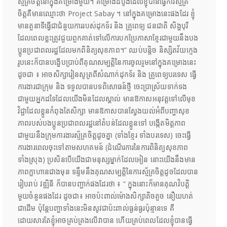
ស្ម័គ្រចិត្តនៅក្នុងគម្រោងមួយ។ គម្រោងដំបូងដែលខ្ញុំបានធ្វើការស្ម័គ្រ
ចិត្តគឺមានឈ្មោះថា Project Sabay ។ នៅក្នុងគម្រោងនេះផងដែរ ខ្ញុំ
មានតួនាទីធ្វើជាជំនួយការរបស់ដុកទ័រ និង គ្រូពេទ្យ ជនជាតិ សិង្ហបុរី
ដែលពេលខ្លះត្រូវជួយពួកគាត់ទៅលើការបកប្រែភាសាខ្មែរជាមួយនឹងបង
ប្អូនប្រជាពលរដ្ឋដែលមកពិនិត្យសុខភាព។” ឈប់បន្តិច និស្សិតវ័យក្មេង
រូបនេះក៏បានបង្ហើបប្រាប់ពីគុណសម្បត្តិនៃការចូលរួមនៅក្នុងគម្រោងនេះ
ដូចជា ៖ អាចសិក្សារៀនសូត្រពីសំណាក់ដុកទ័រ និង គ្រូពេទ្យបរទេស ធ្វើ
ការងារជាក្រុម និង ទទួលបានបទពិសោធន៍ថ្មី ចេះប្រាស្រ័យទាក់ទង
ជាមួយអ្នកដទៃដែលយើងមិនដែលស្គាល់ មានឱកាសអនុវត្តទៅលើមុខ
វិជ្ជាដែលខ្លួនកំពុងតែសិក្សា មានឱកាសបានស្វែងយល់អំពីបញ្ហាសុខ
ភាពរបស់បងប្អូនប្រជាពលរដ្ឋនៅតំបន់ដែលខ្លួនទៅ បង្កើតមិត្តភាព
ជាមួយនឹងក្រុមការងារស្ម័គ្រចិត្តដូចគ្នា (ទាំងខ្មែរ ទាំងបរទេស) ចេះធ្វើ
ការងារពេលចុះទៅតាមសហគមន៍ (ដំណើរការនៃការពិនិត្យសុខភាព
ទាំងស្រុង) ប្រសិនបើយើងជាមនុស្សម្នាក់ដែលអៀន នោះយើងនឹងមាន
ភាពក្លាហានជាងមុន ​ទន្ទឹមនឹងគុណសម្បត្តិនៃការស្ម័គ្រចិត្តដូចដែលបាន
រៀបរាប់ វឌ្ឍិនី ក៏បានបញ្ជាក់ផងដែរថា ៖ “ ក្នុងនោះក៏មានគុណវិបត្តិ
មួយចំនួនផងដែរ ដូចជា៖ អាចប៉ះពាល់ម៉ោងសិក្សាតិចតួច នឿយហត់
ជាដើម ប៉ុន្តែបញ្ហាទាំងនេះមិនសូវជាប៉ះពាល់ធ្ងន់ធ្ងរប៉ុន្មានទេ គឺ
ដោយសារតែខ្ញុំអាចគ្រប់គ្រងលើវាបាន ហើយគ្រប់ពេលដែលខ្ញុំបានធ្វើ