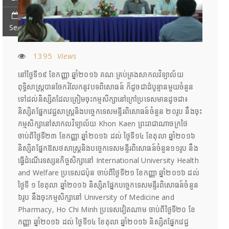
Sep
1395
Views
នៅថ្ងៃទី១៩ ខែកញ្ញា ឆ្នាំ២០១៦ គណៈគ្រប់គ្រងសាកលវិទ្យាល័យ
ពុទ្ធិសាស្រ្តបានចែករំលែកនូវបទពិសោធន៍ ក៏ដូចជាដំបូន្មានមួយចំនួន
ទៅដល់និស្សិតដែលត្រៀមចុះកម្មសិក្សានៅក្រៅប្រទេសមានដូចជា៖
និស្សិតផ្នែកវេជ្ជសាស្រ្តនិងបច្ចេកទេសមន្ទីរពិសោធន៍ចំនួន ២០រូប នឹងចុះ
កម្មសិក្សានៅសាកលវិទ្យាល័យ Khon Kaen ព្រះរាជាណាចក្រថៃ
ចាប់ពីថ្ងៃទី២៣ ខែកញ្ញា ឆ្នាំ២០១៦ ដល់ ថ្ងៃទី១៤ ខែតុលា ឆ្នាំ២០១៦
និស្សិតផ្នែកឱសថសាស្រ្តនិងបច្ចេកទេសមន្ទីរពិសោធន៍ចំនួន១១រូប នឹង
ធ្វើដំណើរទស្សនកិច្ចសិក្សានៅ​ International University Health
and Welfare ប្រទេសជប៉ុន ចាប់ពីថ្ងៃទី២១ ខែកញ្ញា ឆ្នាំ២០១៦ ដល់
ថ្ងៃទី ១ ខែតុលា ឆ្នាំ២០១៦ និស្សិតផ្នែកបច្ចេកទេសមន្ទីរពិសោធន៍ចំនួន
៦រូប នឹងចុះកម្មសិក្សានៅ University of Medicine and
Pharmacy, Ho Chi Minh ប្រទេសវៀតណាម ចាប់ពីថ្ងៃទី២០ ខែ
កញ្ញា ឆ្នាំ២០១៦ ដល់ ថ្ងៃទី១៤ ខែតុលា ឆ្នាំ២០១៦ និស្សិតផ្នែកវេជ្ជ