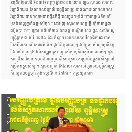
នាព្រឹកថ្ងៃសៅរ៍ ទី១៧ ខែកញ្ញា ឆ្នាំ២០១៦ លោក ឡុង សុផេង សាកល
វិទ្យាធិការរង នៃសាកលវិទ្យាល័យពុទ្ធិសាស្រ្ត ជាតំណាងលោកសាកល
វិទ្យាធិការ បានចូលរួមជាវាគ្មិនកិត្តិយសក្នុងកម្មវិធី “ការតម្រង់ទិសលើ
មុខជំនាញថ្នាក់ឧត្តមសិក្សា ” នៅមជ្ឈមណ្ឌលសហប្រត្តិបត្តិការកម្ពុជា-
ជប៉ុន(CJCC) ក្រោមអធិបតីភាព ឯកឧត្តមបណ្ឌិត ហង់ ជួន ណារ៉ុន រដ្ឋ
មន្ត្រីក្រសួងអប់រំ យុវជន និង កីឡា។ លោកសាកលវិទ្យាធិការរងបាន
ចែករំលែកបទពិសោធន៍ និង ផ្តល់ដំបូន្មានល្អៗដល់ប្អូនៗសិស្សានុសិស្ស
ដែលទើបប្រឡងជាប់សញ្ញាបត្រមធ្យមសិក្សាទុតិយភូមិនាពេលថ្មីៗ ក្នុង
ការជ្រើសរើសយកមុខជំនាញមួយដ៍សមស្រប សម្រាប់បន្តការសិក្សានៅ
កម្រិតឧត្តមសិក្សា។ សូមបញ្ជាក់ផងដែរថា សាកលវិទ្យាល័យពុទ្ធិសាស្រ្ត
ក៏ជាអ្នកឧបត្ថម្ភធំ ក្នុងកម្មវិធីនេះផងដែរ ។ កម្រងរូបភាព
0
23