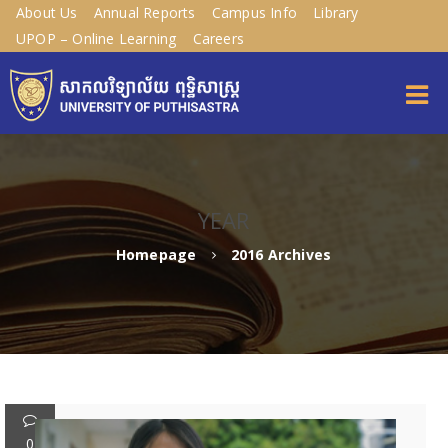
About Us
Annual Reports
Campus Info
Library
UPOP – Online Learning
Careers
YEAR
Homepage
2016 Archives
0