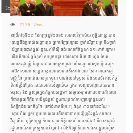
Sep
2176
Views
នាព្រឹកថ្ងៃទី២២ ខែកញ្ញា ឆ្នាំ២០១៦ សាកលវិទ្យាល័យ ពុទ្ធិសាស្ត្រ បាន
ប្រារព្ធពិធីប្រគល់សញ្ញាបត្រ ថ្នាក់បរិញ្ញាបត្ររង ថ្នាក់បរិញ្ញាបត្រ និងថ្នាក់
បរិញ្ញាបត្រជាន់ខ្ពស់ ជូនដល់និសិ្សតជ័យលាភីចំនួន១.៦៩៤នាក់ ក្រោម
អធិបតីភាពដ៏ខ្ពង់ខ្ពស់ សម្តេចអគ្គមហាសេនាបតីតេជោ ហ៊ុន សែន
នាយករដ្ឋមន្ត្រី នៃព្រះរាជាណាចក្រកម្ពុជា នៅសណ្ឋាគារសុខាភ្នំពេញ។
នាឱកាសនោះ សម្តេចអគ្គមហាសេនាបតីតេជោ ហ៊ុន សែន នាយករដ្ឋ
មន្ត្រី នៃ ព្រះរាជាណាចក្រកម្ពុជា បានវាយតម្លៃខ្ពស់ និងសរសើរ ដល់កិច្ច
ខិតខំប្រឹងប្រែង របស់សាកលវិទ្យាល័យ ក្នុងការបណ្តុះបណ្តាលធនធាន
មនុស្ស និង ចូលរួមក្នុងកិច្ចការសង្គម។ សម្តេចអគ្គមហាសេនាបតីតេជោ
ក៏បានផ្តល់កិត្តិយសដ៏ខ្ពង់ខ្ពស់ ក្នុងការប្រគល់សញ្ញាបត្រជូនដល់
និស្សិតជ័យលាភីពូកែ ប្រចាំជំនាន់នីមួយៗ ចំនួន ៣៦នាក់ផងដែរ ។
បន្ទាប់ពីសម្តេចអគ្គមហាសេនាបតីតេជោបានអញ្ជើញនិវត្តន៌ សាកល
វិទ្យាល័យ ពុទ្ធិសាស្ត្រ ក៏បានទទួលកិត្តិយសពី លោកជំទាវ គឹម សេដ្ឋានី
រដ្ឋលេខាធិការ ក្រសួងអប់រំ យុវជន និងកីឡា តំណាង ឯកឧត្តមបណ្ឌិត