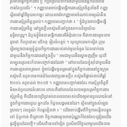
រូបអាចធ្វើកិច្ចការងារ ឬ ក៏ប្រាស្រ័យទាក់ទងជាមួយនឹងអ្នកដទៃបាន
កាន់តែប្រសើរ “​ ។ កញ្ញាបានចាប់ផ្តើមធ្វើការងារស្ម័គ្រចិត្តតាំងពី កញ្ញា
រៀននៅឆ្នាំទី​មួយមកម្លេះ ដោយសារតែកញ្ញាមានចំណាប់អារម្មណ៍នឹង
ការងារស្ម័គ្រចិត្តស្រាប់។ កញ្ញាបានបញ្ជាក់ថា ៖ “ ខ្ញុំដំបូងចាប់ផ្តើមធ្វើ
ការងារស្ម័គ្រចិត្ត នៅក្នុងក្លឹបតស៊ូមតិនៅក្នុងសាកលវិទ្យាល័យ
ពុទ្ធិសាស្ត្រ។ ដំបូងខ្ញុំមិនបានធ្វើការងារអីធំដុំនោះទេ គឺជាការងារតូចតាច
ដូចជា កិបក្រដាស លើកតុ រៀបចំបន្ទប់ ។ លុះក្រោយមកទៀត ក្រុម
រៀមច្បងបានឲ្យខ្ញុំជួយកិច្ចការងាររបស់គាត់មួយចំនួន ដែលទាក់ទង
ជាមួយនឹងកិច្ចការងារនៅក្នុងក្លឹប ” អមជាមួយនឹងស្នាមញញឹម យុវតី
សម្បុរសរូបនេះក៏បានបញ្ជាក់ផងដែរថា “ នៅពេលដែលខ្ញុំស៊ាំជាមួយនឹង
ការងារតូចតាចរួចមក ខ្ញុំចាប់ផ្តើមចូលរួមនៅក្នុងកិច្ចការងារនៅក្នុងក្រុម
តស៊ូមតិ រហូតបានកាន់ដំណែងជាប្រធានក្លឹប តស៊ូមតិផ្ទាល់ចាប់ពីឆ្នាំ
២០១៤​ រហូតដល់ ២០១៥ ។​ កញ្ញាបានបញ្ជាក់ផងដែរ ការស្ម័គ្រចិត្តគឺ
មិនអត់ប្រយោជន៍នោះទេ ពោលគឺនៅពេលដែលបានចូលរួមកិច្ចការងារ
ស្ម័គ្រចិត្ត គឺយើងចេះប្រើប្រាស់ពេលវេលារបស់យើងឲ្យមានប្រយោជន៍នៅ
ក្នុងកិច្ចការងារជួយ អ្នកដទៃ ក៏ដូចសង្គមផងដែរ។ ស្ថិតនៅក្នុងសំឡេង
ស្រាលៗ វលក្ខណ៍ ក៏បន្តទៀតថា ៖ “ យើងចាប់ផ្តើមពីកិច្ចការបន្តិចបន្តួច
ទៅ កុំប្រកាន់ ពីព្រោះថា កិច្ចការងារតូចតាចប៉ុណ្ណាក៏តែងតែបង្រៀនយើង
នូវអ្វីមួយដែលថ្មី។ លើសពីនេះទៅទៀត ប្រសិនបើថ្ងៃណាមួយយើងបាន