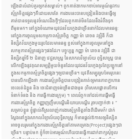
ឡើងជាលំដាប់គួរឲ្យកត់សម្គាល់។ ពួកគាត់ងាកមកចាប់អារម្មណ៍នូវការ
ស្ម័គ្រចិត្តផ្សេងៗគឺដោយសារតែ ការងារនេះបានបង្រៀននិងបានធ្វើឲ្យ
គាត់បានទទួលនូវចំណេះដឹងថ្មីៗដែលពួកគាត់មិនដែលនឹងរំពឹងទុក
ពីមុនមក។ នៅក្នុងចំណោមយុវជនវ័យក្មេងជាច្រើននាក់ដែលមានឆន្ទៈ
នៅក្នុងការចូលរួមសកម្មភាពស្ម័គ្រចិត្ត កញ្ញា ម៉ា រោចន វឌ្ឍិនី ក៏ជា
និស្សិតវ័យក្មេងមួយរូបដែលមានឆន្ទៈខ្ពស់នៅក្នុងការចូលរួមនៅក្នុង
សកម្មភាពស្ម័គ្រផ្សេងៗផងដែរ។ បច្ចុប្បន្ន កញ្ញា ម៉ា រោចន វឌ្ឍិនី ជា
និស្សិតឆ្នាំទី ២ ជំនាញ វេជ្ជសាស្ត្រ នៃសាកលវិទ្យាល័យ ពុទ្ធិសាស្ត្រ បាន
លើកឡើងនូវគុណសម្បត្តិមួយចំនួនដែលយុវជនវ័យក្មេងគួរតែប្រឡូកនៅ
ក្នុងសកម្មភាពស្ម័គ្រចិត្តផ្សេងៗឲ្យបានច្រើន។ យុវតីសម្បុរស្រអែមរូបនេះ
បានលើកឡើងថា ការងារស្ម័គ្រចិត្តបានបង្រៀនគាត់ឲ្យមានភាពក្លាហាន
ចេះលត់ដំខ្លួន និង ចេះជំនាញទន់ច្រើនជាងមុន (ពិសេសផ្តោតលើការ
ទំនាក់ទំនង និង ការធ្វើការងារក្រុម) ។ ពេលរំឮកទៅដល់ការផ្តើមធ្វើ
ការងារស្ម័គ្រចិត្ត កញ្ញាញញឹមបណ្តើរនិយាយបណ្តើរ រូចបញ្ជាក់ថា ៖ “
សម្រាប់ខ្លួន ខ្ញុំផ្ទាល់គឺស្រលាញ់ការងារស្ម័គ្រចិត្តតាំងពីដើមមក៍! ជាក់
ស្តែងនៅក្នុងសាកលវិទ្យាល័យពុទ្ធិសាស្ត្រ ក៏មានផ្តល់ឱកាសឲ្យនិស្សិត
អាចចូលរូមនៅក្នុងការងារស្ម័គ្រចិត្តនៅតាមគម្រោង(Project)ផ្សេងៗជា
ច្រើន។ បន្ទាប់មក ខ្ញុំក៏ចាប់អារម្មណ៍ហើយបានធ្វើការដាក់ពាក្យសុំចូល