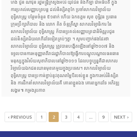
ហង់ ជួន ណារ៉ុន រដ្ឋមន្រ្តីក្រសួងអប់រំ យុវជន និងកីឡា ជាអធិបតី ក្នុង
ការប្រគល់សញ្ញាបត្របន្ត ដល់និស្សិតពូកែ ប្រចាំសាកលវិទ្យាល័យ
ពុទ្ធិសាស្រ្ត បន្ថែមចំនួន ៥១នាក់ ហើយ ឯកឧត្តម សុខ ពុទ្ធិវុធ ប្រធាន
ក្រុមប្រឹក្សាភិបាល និង លោក គិត ច័ន្ទគ្រឹស្នា សាកលវិទ្យាធិការ នៃ
សាកលវិទ្យាល័យ ពុទ្ធិសាស្ត្រ ក៏បានប្រគល់សញ្ញាបត្រជានិមិត្តរូបជូន
ដល់និស្សិតជ័យលាភីដទៃទៀតគ្រប់ៗគ្នា ។ សូមបញ្ជាក់ផងដែរថា
សាកលវិទ្យាល័យ ពុទ្ធិសាស្រ្ត ត្រូវបានបង្កើតឡើងនៅឆ្នាំ២០០៧ និង
ទទួលបានការអនុញ្ញាតពីរាជរដ្ឋាភិបាលឱ្យធ្វើការបណ្តុះបណ្តាលធនធាន
មនុស្សក្នុងវិស័យសុខាភិបាលនៅឆ្នាំ២០១១ ដែលបច្ចុប្បន្នគឺជាសាកល
វិទ្យាល័យឯកជនឈានមុខគេមួយក្នុងប្រទេស។ សាកលវិទ្យាល័យ
ពុទ្ធិសាស្ត្រ បានប្រកាន់ខ្ជាប់នូវគុណតម្លៃបីរបស់ខ្លួន ក្នុងការអប់រំនិស្សិត
និង ការដឹកនាំសាកលវិទ្យាល័យគឺ គោរពខ្លួនឯង គោរពអ្នកដទៃ អភិវឌ្ឍ
សង្គម៕ កម្រងរូបភាព
‹ PREVIOUS
1
2
3
4
…
9
NEXT ›