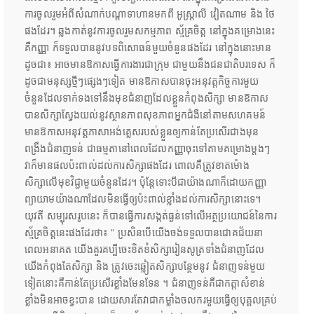
ការចូលរួមអំពីសំណាក់បណ្តាទាហានមកពី អូស្ត្រាលី វៀតណាម និង ថៃ
ផងដែរ។ ឆ្លងកាត់នូវការចូលរួមសកម្មភាព ស្ម័គ្រចិត្ត នៅក្នុងគម្រោងនេះ
គឺកញ្ញា ក៏ទទួលបាននូវបទពិសោធន៍មួយចំនួនផងដែរ នៅក្នុងនោះមាន
ដូចជា៖​ អាចមានឱកាសធ្វើការងារជាក្រុម ជាមួយនឹងជនជាតិបរទេស ក៏
ដូចជាមនុស្សថ្មីៗផ្សេងៗទៀត មានឱកាសបានចុះអនុវត្តកិច្ចការមួយ
ចំនួនដែលទាក់ទងទៅនឹងមុខជំនាញដែលខ្លួនកំពុងសិក្សា មានឱកាស
បានសិក្សាស្វែងយល់នូវស្ថានភាពសុខភាពអ្នកជំងឺនៅតាមសហគមន៍
មានឱកាសអនុវត្តភាសាអង់គ្លេសរបស់ខ្លួនឲ្យកាន់តែប្រសើរជាងមុន
ពង្រឹងជំនាញទន់ ជាធម្មតានៅពេលដែលកញ្ញាចុះទៅតាមគម្រោងម្តងៗ
វាក៏មានផលប៉ះពាល់ដល់ការសិក្សាផងដែរ ពោលគឺត្រូវខាតម៉ោង
សិក្សាលើមុខវិជ្ជាមួយចំនួនដែរ។ ប៉ុន្តែទោះបីជាយ៉ាងណាក៏ដោយកញ្ញា
ព្យាយាមយ៉ាងណាដែលមិនធ្វើឲ្យប៉ះពាល់ខ្លាំងដល់ការសិក្សានោះទេ។
យុវតី សម្បុរសរូបនេះ ក៏បានធ្វើការសង្កត់ធ្ងន់ទៅលើអត្ថប្រយោជន៍នៃការ
ស្ម័គ្រចិត្តនេះផងដែរថា៖ “ ប្រសិនបើយើងចង់ទទួលបានជោគជ័យនា
ពេលអនាគត យើងគួរគប្បីចេះខិតខំសិក្សារៀនសូត្រទាំងជំនាញដែល
យើងកំពុងតែសិក្សា និង ត្រូវចេះឆ្លៀតសិក្សាបន្ថែមនូវ ជំនាញទន់មួយ
ទៀតនោះគឺកាន់តែប្រសើរខ្លាំងមែនទែន ។ ជំនាញទន់គឺជាកត្តាសំខាន់
ខ្លាំងមិនអាចខ្វះបាន ដោយសារតែវាជាកម្លាំងចលករមួយធ្វើឲ្យបុគ្គលគ្រប់