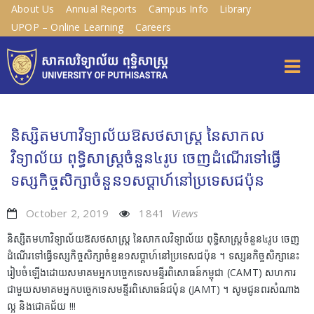
About Us
Annual Reports
Campus Info
Library
UPOP – Online Learning
Careers
និស្សិតមហាវិទ្យាល័យឱសថសាស្រ្ត នៃសាកល
វិទ្យាល័យ ពុទ្ធិសាស្ត្រចំនួន៤រូប ចេញដំណើរទៅធ្វើ
ទស្សកិច្ចសិក្សាចំនួន១សប្តាហ៍នៅប្រទេសជប៉ុន
October 2, 2019
1841
Views
និស្សិតមហាវិទ្យាល័យឱសថសាស្រ្ត នៃសាកលវិទ្យាល័យ ពុទ្ធិសាស្ត្រចំនួន៤រូប ចេញ
ដំណើរទៅធ្វើទស្សកិច្ចសិក្សាចំនួន១សប្តាហ៍នៅប្រទេសជប៉ុន ។ ទស្សនកិច្ចសិក្សានេះ
រៀបចំឡើងដោយសមាគមអ្នកបច្ចេកទេសមន្ទីរពិសោធន៍កម្ពុជា (CAMT) សហការ
ជាមួយសមាគមអ្នកបច្ចេកទេសមន្ទីរពិសោធន៍ជប៉ុន (JAMT) ។ សូមជូនពរសំណាង
ល្អ និងជោគជ័យ !!!