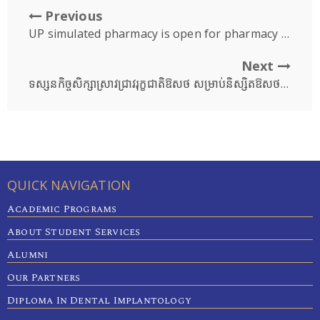
Previous
UP simulated pharmacy is open for pharmacy students during the vacation
Next
ទស្សនកិច្ចសិក្សាស្រាវជ្រាវរុក្ខជាតិឱសថ សម្រាប់និស្សិតឱសថសាស្រ្ត ឆ្នាំទី២ ជំនាន់ទី៧ ចំនួន៨៧នាក់ទៅកាន់ខេត្តមណ្ឌលគីរី
QUICK NAVIGATION
Academic Programs
About Student Services
Alumni
Our Partners
Diploma In Dental Implantology