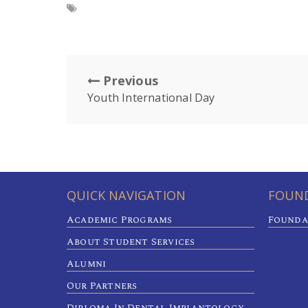
Previous
Youth International Day
QUICK NAVIGATION
FOUND
Academic Programs
Founda
About Student Services
Alumni
Our Partners
Diploma In Dental Implantology