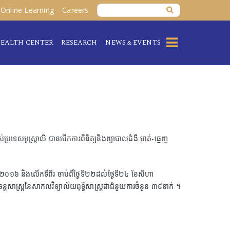
Online Learning
Careers
EALTH CENTER
RESEARCH
NEWS & EVENTS
អូស្ត្រាលី បានបើកការពិនិត្យនិងព្យាបាលជំងឺ មាត់-ធ្មេញ
ាំ២០១៦ និងលើកទីពីរ ចាប់ពីថ្ងៃទី២២ដល់ថ្ងៃទី២៤ ខែសីហា
នែកទន្តសាស្ត្រនៃសាកលវិទ្យាល័យពុទ្ធិសាស្ត្រជាជំនួយការចំនួន ៣៩នាក់ ។