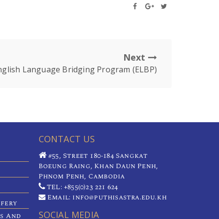
Next
nglish Language Bridging Program (ELBP)
CONTACT US
#55, Street 180-184 Sangkat
Boeung Raing, Khan Daun Penh,
Phnom Penh, Cambodia
TEL: +855(0)23 221 624
Email: info@puthisastra.edu.kh
ifery
SOCIAL MEDIA
es And