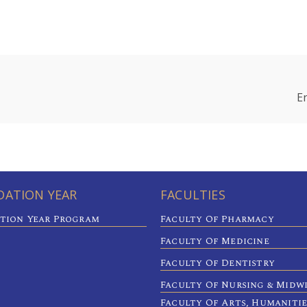
E
ATION YEAR
FACULTIES
tion Year Program
Faculty Of Pharmacy
Faculty Of Medicine
Faculty Of Dentistry
Faculty Of Nursing & Midw
Faculty Of Arts, Humaniti