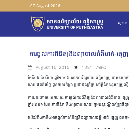
07 August 2026
WHY 
ការផ្តល់ការពិនិត្យនិងព្យាបាលជំងឺមាត់-ធ្
August 16, 2016
1381
Views
ថ្ងៃទី១៥ ខែសីហា ឆ្នាំ២០១៦ សាកលវិទ្យាល័យពុទ្ធិសាស្ត្រ បា
ដោយឥតគិតថ្លៃ ជូនកុមារកំព្រា ប្រជាជនក្រីក្រ នៅគ្លីនីកទន្តសាស្រ្តពុទ
តាមរយះការសហការនេះ ការផ្តល់ការពិនិត្យនិងព្យាបាលជំងឺមាត់-ធ្មេ
ឆ្នាំ២០១៦ ដែលការពិនិត្យនិងព្យាបាលដោយក្រុមទន្តបណ្ឌិតស័្មគ្រចិត្តមក
យើងរំពឹងថានឹងអាចផ្តល់ការពិនិត្យនិងព្យាបាលជម្ងឺ មាត់-ធ្មេញ ជូនក