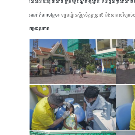
លើសពីនេះទៀតសោត ក្រុមទន្តបណ្ឌិតអូស្ត្រាលី នឹងធ្វើសិក្ខាសាលាចែក
អានព័ត៌មានបន្ថែម៖
ទន្តបណ្ឌិតស្ម័គ្រចិត្តអូស្ត្រាលី និងសាកលវិទ្យាល
កម្រងរូបភាព