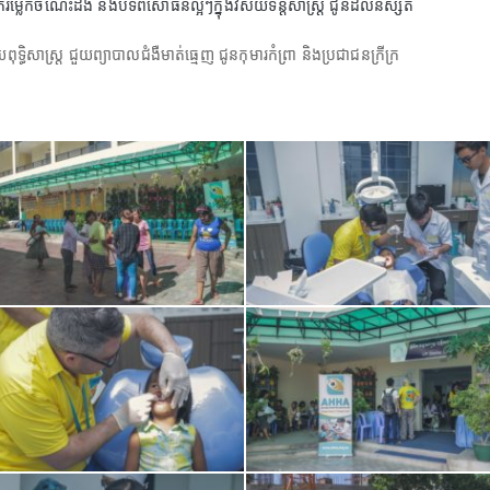
រម្លែកចំណេះដឹង និងបទពិសោធន៏ល្អៗក្នុងវិស័យទន្តសាស្ត្រ ជូនដល់និស្សិត
័យពុទ្ធិសាស្ត្រ ជួយព្យាបាលជំងឺមាត់ធ្មេញ ជូនកុមារកំព្រា និងប្រជាជនក្រីក្រ