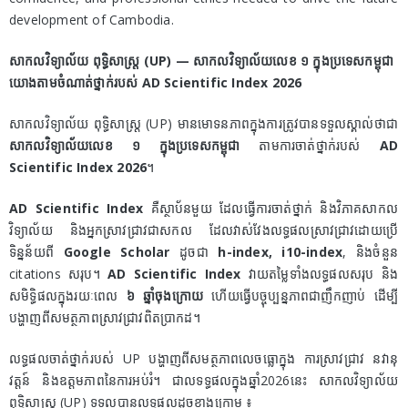
development of Cambodia.
សាកលវិទ្យាល័យ ពុទ្ធិសាស្ត្រ (UP) — សាកលវិទ្យាល័យលេខ ១ ក្នុងប្រទេសកម្ពុជា
យោងតាមចំណាត់ថ្នាក់របស់ AD Scientific Index 2026
សាកលវិទ្យាល័យ ពុទ្ធិសាស្ត្រ (UP) មានមោទនភាពក្នុងការត្រូវបានទទួលស្គាល់ថាជា
សាកលវិទ្យាល័យលេខ ១ ក្នុងប្រទេសកម្ពុជា
តាមការចាត់ថ្នាក់របស់
AD
Scientific Index 2026
។
AD Scientific Index
គឺស្ថាប័នមួយ ដែលធ្វើការចាត់ថ្នាក់ និងវិភាគសាកល
វិទ្យាល័យ និងអ្នកស្រាវជ្រាវជាសកល ដែលវាស់វែងលទ្ធផលស្រាវជ្រាវដោយប្រើ
ទិន្នន័យពី
Google Scholar
ដូចជា
h-index, i10-index
, និងចំនួន
citations សរុប។
AD Scientific Index
វាយតម្លៃទាំងលទ្ធផលសរុប និង
សមិទ្ធិផលក្នុងរយៈពេល
៦ ឆ្នាំចុងក្រោយ
ហើយធ្វើបច្ចុប្បន្នភាពជាញឹកញាប់ ដើម្បី
បង្ហាញពីសមត្ថភាពស្រាវជ្រាវពិតប្រាកដ។
លទ្ធផលចាត់ថ្នាក់របស់ UP បង្ហាញពីសមត្ថភាពលេចធ្លោក្នុង ការស្រាវជ្រាវ នវានុ
វត្តន៍ និងឧត្តមភាពនៃការអប់រំ។ ជាលទទ្ធផលក្នុងឆ្នាំ2026នេះ សាកលវិទ្យាល័យ
ពុទ្ធិសាស្ត្រ (UP) ទទួលបានលទ្ធផលដូចខាងក្រោម ៖