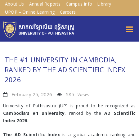
About Us
Annual Reports
Campus Info
Library
UPOP – Online Learning
Careers
THE #1 UNIVERSITY IN CAMBODIA,
RANKED BY THE AD SCIENTIFIC INDEX
2026
February 25, 2026
585
Views
University of Puthisastra (UP) is proud to be recognized as
Cambodia’s #1 university
, ranked by the
AD Scientific
Index 2026
.
The AD Scientific Index
is a global academic ranking and