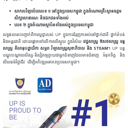
សាកលវិទ្យាល័យលេខ ១ នៅក្នុងប្រទេសកម្ពុជា ក្នុងចំណោមគ្រឹះស្ថានឧត្តម
សិក្សាសាធារណៈ និងឯកជនទាំងអស់
លេខ ២ ក្នុងចំណោមស្ថាប័នទាំងអស់ក្នុងប្រទេសកម្ពុជា
លទ្ធផលនេះបញ្ជាក់ពីការប្តេជ្ញារបស់ UP ក្នុងការជំរុញការអប់នៅថ្នាក់ជាតិ ថ្នាក់តំបន់
និងអន្តរជាតិ ដោយផ្ដោតទៅលើការលើស្ទួយ ក្នុងវិស័យ
វេជ្ជសាស្ត្រ ឱសថសាស្ត្រ ទន្ត
សាស្ត្រ គិលានុបដ្ឋាយិកា សម្ភព វិទ្យាសាស្ត្រសុខាភិបាល និង STEAM
។ UP បន្ត
បណ្តុះបណ្តាលសិស្ស-និស្សិតឲ្យក្លាយជាអ្នកជំនាញដែលមានជំនាញ ទំនុកចិត្ត និង
សីលធម៌វិជ្ជាជីវៈ ដើម្បីអភិវឌ្ឍអនាគតប្រទេសកម្ពុជា។