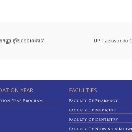
ខែកញ្ញា ឆ្នាំ២០១៨នេះតទៅ
UP Taekwondo C
ATION YEAR
FACULTIES
tion Year Program
Faculty Of Pharmacy
Faculty Of Medicine
Faculty Of Dentistry
Faculty Of Nursing & Midw