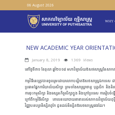
06 August 2026
WHY 
NEW ACADEMIC YEAR ORIENTATI
January 8, 2019
1369
Views
នៅថ្ងៃទី៣១ ខែតុលា ឆ្នាំ២០១៨ មហាវិទ្យាល័យឱសថសាស្រ្តនៃសាកលវិទ្យ
កម្មវិធីនេះត្រូវបានចូលរួមដោយលោកបណ្ឌិតឱសថសាស្រ្តឯកទេស ជា ស
ប្រធានផ្នែកការិយាល័យសិក្សា ព្រមទាំងសាស្រ្តាចារ្យ បុគ្គលិក និងនិស
ការចុះកម្មសិក្សា និងទស្សនកិច្ចសិក្សាក្នុង និងក្រៅប្រទេស ការរៀប
ក្រៅពីកម្មវិធីសិក្សា គោលនយោបាយនានារបស់សាកលវិទ្យាល័យពុទ្ធិ
វិញ្ញាបនបត្រនិស្សិតពូកែ ជូនដល់និស្សិតឱសថសាស្រ្តផងដែរ។