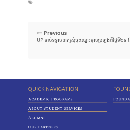
Previous
UP ចាប់ទទួលពាក្យសុំចុះឈ្មោះចូលប្រទ្បងពីថ្ងៃទី២៩ 
QUICK NAVIGATION
FOUND
Academic Programs
Founda
About Student Services
Alumni
Our Partners