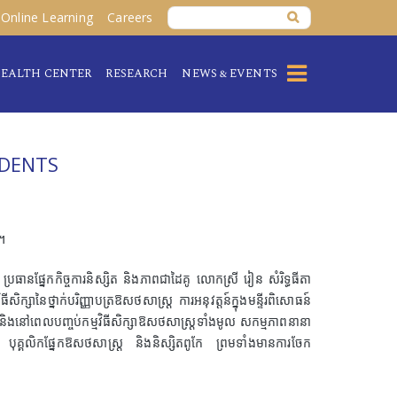
Online Learning
Careers
EALTH CENTER
RESEARCH
NEWS & EVENTS
UDENTS
៥។
នផ្នែកកិច្ចការនិស្សិត និងភាពជាដៃគូ លោកស្រី រៀន សំរិទ្ធធីតា
ិក្សានៃថ្នាក់បរិញ្ញាបត្រឱសថសាស្រ្ត ការអនុវត្តន៍ក្នុងមន្ទីរពិសោធន៍
ីនេះ និងនៅពេលបញ្ចប់កម្មវិធីសិក្សាឱសថសាស្រ្តទាំងមូល សកម្មភាពនានា
យ បុគ្គលិកផ្នែកឱសថសាស្រ្ត និងនិស្សិតពូកែ ព្រមទាំងមានការចែក