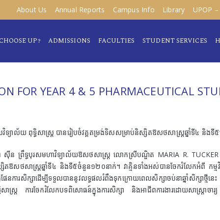
About Us
Annual Reports
Campus Info
Library
UPOP – 
CHOOSE UP?
ADMISSIONS
FACULTIES
STUDENT SERVICES
H
ON FOR YEAR 4 & 5 PHARMACEUTICAL ST
ាល័យ ពុទ្ធិសាស្រ្ត បានរៀបចំវគ្គតម្រង់ទិសសម្រាប់និស្សិតឱសថសាស្រ្តឆ្នាំទី៤ និងទី
៊ីន ព្រឹទ្ធបុរសមហាវិទ្យាល័យឱសថសាស្រ្ត លោកស្រីបណ្ឌិត MARIA R. TUCKER ប្រធា
្សិតឱសថសាស្រ្តឆ្នាំទី៤ និងទី៥ចំនួន១២០នាក់។ វាគ្មិនទាំងអស់បានចែករំលែកអំពី កម្មវិធីស
ចំធ្វើផែនការសិក្សាដើម្បីទទួលបាននូវលទ្ធផលរំពឹងទុកក្រោយពេលសិក្សាចប់នាឆ្នាំសិក្សាថ្ម
សាស្រ្ត ការចែករំលែកបទពិសោធន៍ក្នុងការសិក្សា និងអាជីពការងារដោយសាស្រ្តាចារ្