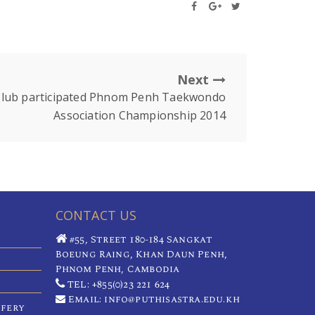
Next
lub participated Phnom Penh Taekwondo
Association Championship 2014
CONTACT US
#55, Street 180-184 Sangkat
Boeung Raing, Khan Daun Penh,
Phnom Penh, Cambodia
TEL: +855(0)23 221 624
Email: info@puthisastra.edu.kh
ifery