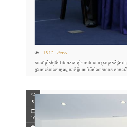
1312
Views
កាលពីព្រឹកថ្ងៃទី១២ខែឧសភាឆ្នាំ២០១៦ គណៈគ្របគ្រងក៏ដូចជាបុគ្គលិ
ក្នុងនោះក៏មានការចូលរួមជាកិត្តិយសអំពីសំណាក់លោក សាកលវិទ្យាធ
0
16