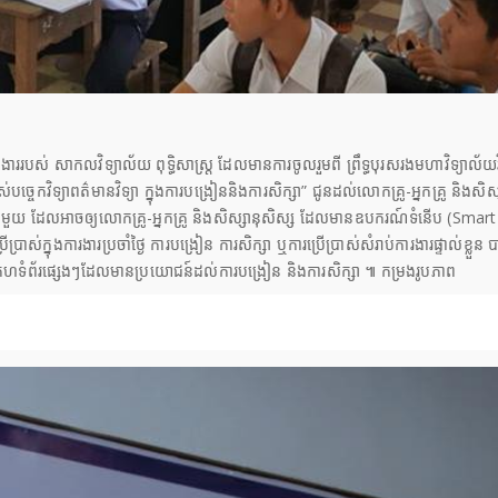
របស់ សាកលវិទ្យាល័យ ពុទ្ធិសាស្ត្រ ដែលមានការចូលរួមពី ព្រឹទ្ធបុរសរងមហាវិទ្យាល័យវិទ
រាស់បច្ចេកវិទ្យាពត៌មានវិទ្យា ក្នុងការបង្រៀននិងការសិក្សា” ជូនដល់លោកគ្រូ-អ្នកគ្រូ និងស
ានមួយ ដែលអាចឲ្យលោកគ្រូ-អ្នកគ្រូ និងសិស្សានុសិស្ស ដែលមានឧបករណ៍ទំនើប (Smart
់ក្នុងការងារប្រចាំថ្ងៃ ការបង្រៀន ការសិក្សា ឬការប្រើប្រាស់សំរាប់ការងារផ្ទាល់ខ្
រាស់គេហទំព័រផ្សេងៗដែលមានប្រយោជន៍ដល់ការបង្រៀន និងការសិក្សា ៕ កម្រងរូបភាព