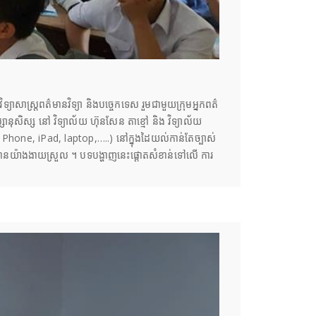
្យាសាស្ត្រពត៌មានវិទ្យា និងបច្ចេកទេស រួមជាមួយក្រុមអ្នកពត៌
ិស្សានុសិស្ស នៅ វិទ្យាល័យ ហ៊ុនសែន តាខ្មៅ និង វិទ្យាល័យ
 Phone, iPad, laptop,…..) នៅក្នុងដៃយល់កាន់តែច្បាស់
លួន បានយ៉ាងងាយស្រួល ។ បទបង្ហាញនេះផ្តោតសំខាន់ទៅលើ ការ