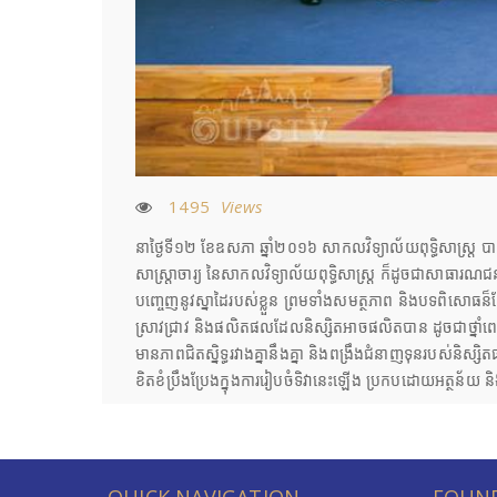
1495
Views
នាថ្ងៃទី១២ ខែឧសភា ឆ្នាំ២០១៦ សាកលវិទ្យាល័យពុទ្ធិសាស្ត្រ បានប
សាស្ត្រាចារ្យ នៃសាកលវិទ្យាល័យពុទ្ធិសាស្ត្រ ក៏ដូចជាសាធារណ
បញ្ចេញនូវស្នាដៃរបស់ខ្លួន ព្រមទាំងសមត្ថភាព និងបទពិសោធន៏ដ
ស្រាវជ្រាវ និងផលិតផលដែលនិស្សិតអាចផលិតបាន ដូចជាថ្នាំពេទ្យ
មានភាពជិតស្និទ្ធរវាងគ្នានឹងគ្នា និងពង្រឹងជំនាញទុនរបស់និស
ខិតខំប្រឹងប្រែងក្នុងការរៀបចំទិវានេះឡើង ប្រកបដោយអត្ថន័យ
QUICK NAVIGATION
FOUND