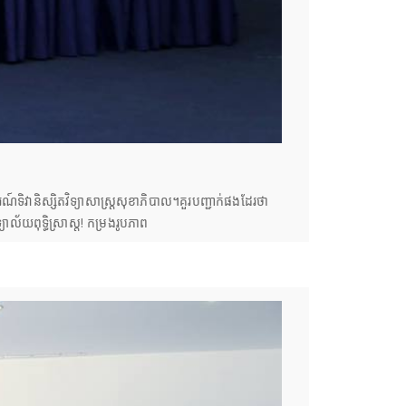
ារណ៍ទិវានិស្សិតវិទ្យាសាស្ត្រសុខាភិបាល។គួរបញ្ជាក់ផងដែរថា
ល័យពុទ្ធិសា្រស្ត! កម្រងរូបភាព