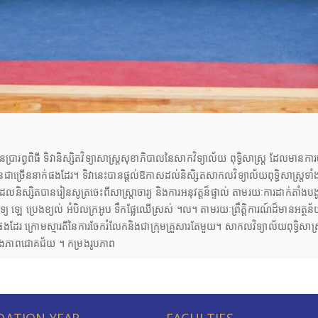
្រារព្ធពិធី ទិវានិស្សិតវិទ្យាសាស្រ្តសុខាភិបាលនៃសាកវិទ្យាល័យ ពុទ្ធិសាស្ត្រ ដែលមានកា
ជនជាច្រើននាក់ផងដែរ។ ទិវានេះបានផ្តល់ឱកាសដល់​និសិ្សតសាកលវិទ្យាល័យពុទ្ធិសាស្ត្រទាំ
ែលនិស្សិតបានរៀនសូត្រចេះពីសាស្ត្រាចារ្យ និងការអនុវត្តន៏ផ្ទាល់ តាមរយៈ​ការដាក់តា
 ឡេ ប្រេងខ្យល់ អំបិលក្រអូប ទឹកផ្លែឈើស្រស់ ។ល។ តាមរយៈព្រឹត្តិការណ៍ដ៏មានអត្ថន័យន
្សិតផងដែរ ក្រោមស្មារតីនៃការចែករំលែក​និងជាក្រុមគ្រួសារតែមួយ។ សាកលវិទ្យាល័យពុទ្ធ
 និងភាពជោគជ័យ ។ កម្រងរូបភាព
ATION YEAR
FACULTIES