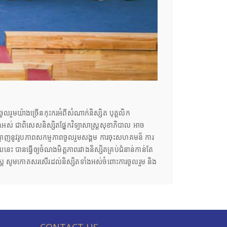
រចូលរួមយ៉ាងច្រើនកុះករអំពីសំណាក់និស្សិត បុគ្គលិក
ងអស់ ជាពិសេសនិស្សិតផ្នែកវិទ្យាសាស្ត្រសុខាភិបាល អាច
ំងបង្ហាញនូវរូបភាពសកម្មភាពចូលរួមសង្គម ការចុះសហគមន៏ ការ
េះ បានធ្វើឲ្យចំណងមិត្តភាពរវាងនិស្សិតគ្រប់ជំនាន់កាន់តែ
ិសាស្ត្រ សូមកោតសរសើរដល់និស្សិតទាំងអស់ចំពោះការចូលរួម និង
CONTACT US