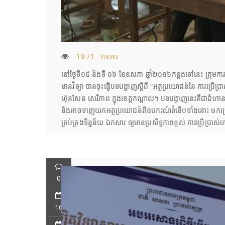
1871
Views
នៅថ្ងៃទី០៥ និងទី ០៦ ខែឧសភា ឆ្នាំ២០១៦កន្លងទៅនេះ ក្រុមការងារ
មានវិទ្យា បានចុះធ្វើបទបង្ហាញស្តីពី “អត្ថប្រយោជន៍នៃ ការប្រើប្
ហ៊ុនសែន សេរីភាព ក្នុងខេត្តកណ្តាល។ បទបង្ហាញនេះគឺជាជំហ
និងអាចទាញយកអត្ថប្រយោជន៍ពីឧបករណ៍ទំនើបទាំងនោះ មកប្រើប្រាស
គ្រប់គ្រងទិន្នន័យ ឯកសារ ឲ្យមានប្រសិទ្ធភាពខ្ពស់ ការប្រើប្
0
16