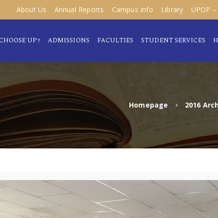
About Us
Annual Reports
Campus Info
Library
UPOP – 
CHOOSE UP?
ADMISSIONS
FACULTIES
STUDENT SERVICES
H
Homepage
2016 Arc