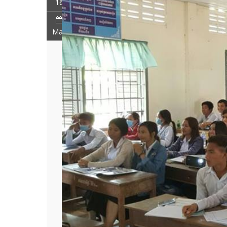
16
May