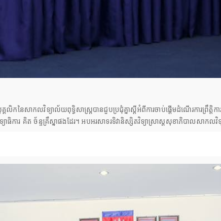
កនៃសាកលវិទ្យាល័យពុទ្ធិសាស្ត្របានជួបប្រជុំគ្នាស្តីអំពីការចាប់ផ្តើមដំណើរការព្រឹត្តិក
ិការ គិត ច័ន្ទគ្រឹស្នាផងដែរ។ អបអរសាទរទិវានិស្សិតវិទ្យាសា្រស្តសុខាភិបាលសាកលវិទ្យា