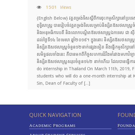
1501
Views
{English Below} វគ្គតម្រង់ទិសស្តីពីការចុះកម្មសិក្សានៅប្រ
ពុទ្ធិសាស្ត្រ បានរៀបចំវគ្គតម្រង់ទិសសម្រាប់និស្សិតឱសថសាស
និងអនុអធិការបតី និងលោកបណ្ឌិតឱសថសាស្រ្តឯកទេស ជា ស៊ីន ព្រឹ
ដល់ថ្ងៃទី១៤ ខែមេសា ឆ្នាំ២០១៩។ ក្នុងនោះ និស្សិតឱសថសាស្រ្ត
និស្សិតឱសថសាស្រ្តចំនួន១២នាក់ផ្សេងទៀត នឹងធ្វើកម្មសិក្សា
សមិទ្ធផលទាំងនេះ គឺបានមកពីកិច្ចសហការដ៏រឹងមាំរវាងមហាវិទ្យ
និស្សិតឱសថសាស្ត្រសរុបចំនួន១៤២ នាក់ហើយ ដែលបានធ្វើ
do internship in Thailand On March 11th, 2019, F
students who will do a one-month internship at K
Sin, Dean of Faculty of […]
QUICK NAVIGATION
FOUND
Academic Programs
Founda