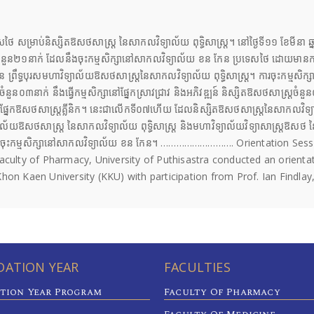
ទេសថៃ សម្រាប់និស្សិតឱសថសាស្ត្រ នៃសាកលវិទ្យាល័យ ពុទ្ធិសាស្រ្ត។ នៅថ្ងៃទី១១ ខែមី
្ត្រចំនួន២១នាក់ ដែលនឹងចុះកម្មសិក្សានៅសាកលវិទ្យាល័យ ខន កែន ប្រទេសថៃ ដោយមានការ
ទ្ធបុរសមហាវិទ្យាល័យឱសថសាស្រ្តនៃសាកលវិទ្យាល័យ ពុទ្ធិសាស្ត្រ។ ការចុះកម្មសិក្សាខ
ចំនួន០៣នាក់ នឹងធ្វើកម្មសិក្សានៅផ្នែកស្រាវជ្រាវ និងអភិវឌ្ឍន៍ និស្សិតឱសថសាស្រ្តចំ
នៅផ្នែកឱសថសាស្រ្តគ្លីនិក។ នេះជាលើកទី០៧ហើយ ដែលនិស្សិតឱសថសាស្ត្រនៃសាកលវិទ្យា
ាល័យឱសថសាស្ត្រ នៃសាកលវិទ្យាល័យ ពុទ្ធិសាស្ត្រ និងមហាវិទ្យាល័យវិទ្យាសាស្ត្រឱសថ
ការចុះកម្មសិក្សានៅសាកលវិទ្យាល័យ ខន កែន។ ………………………. Orientation Ses
aculty of Pharmacy, University of Puthisastra conducted an orienta
hon Kaen University (KKU) with participation from Prof. Ian Findlay
ATION YEAR
FACULTIES
tion Year Program
Faculty Of Pharmacy