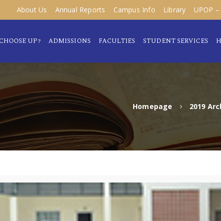
About Us
Annual Reports
Campus Info
Library
UPOP – 
CHOOSE UP?
ADMISSIONS
FACULTIES
STUDENT SERVICES
H
Homepage
2019 Arc