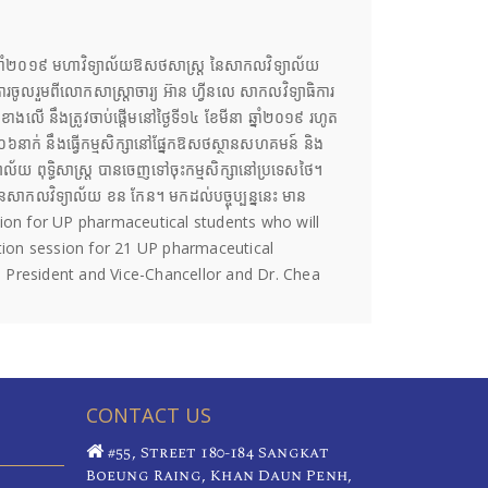
នា ឆ្នាំ២០១៩ មហាវិទ្យាល័យឱសថសាស្ត្រ នៃសាកលវិទ្យាល័យ
ចូលរួមពីលោកសាស្រ្តាចារ្យ អ៊ាន ហ្វីនលេ សាកលវិទ្យាធិការ
ាងលើ នឹងត្រូវចាប់ផ្តើមនៅថ្ងៃទី១៤ ខែមីនា ឆ្នាំ២០១៩ រហូត
នួន០៦នាក់ នឹងធ្វើកម្មសិក្សានៅផ្នែកឱសថស្ថានសហគមន៍ និង
ល័យ ពុទ្ធិសាស្ត្រ បានចេញទៅចុះកម្មសិក្សានៅប្រទេសថៃ។
 នៃសាកលវិទ្យាល័យ ខន កែន។ មកដល់បច្ចុប្បន្ននេះ មាន
sion for UP pharmaceutical students who will
tion session for 21 UP pharmaceutical
, President and Vice-Chancellor and Dr. Chea
CONTACT US
#55, Street 180-184 Sangkat
Boeung Raing, Khan Daun Penh,