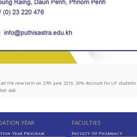
start the new term on 27th June 2016. 30% discount for UP student
sh skill.
ATION YEAR
FACULTIES
tion Year Program
Faculty Of Pharmacy