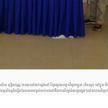
ាល័យ ពុទ្ធិសាស្ត្រ បានចុះទៅដាក់ស្តង់នៅ វិទ្យាស្ថានបច្ចេកវិទ្យាកម្ពុជា (តិចណូ) នៅក្ន
េះ គឺអាចឲ្យសិស្សនិស្សិតដែលមានចម្ងល់ទាក់ទងទៅនឹងការសិក្សាជំនាញផ្សេងៗ​នៅសាកលវិទ្យា