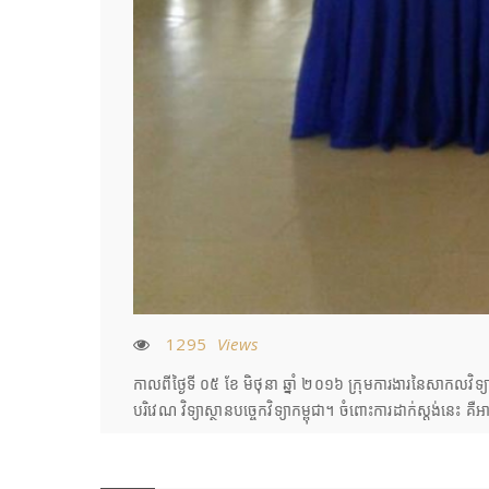
1295
Views
កាលពីថ្ងៃទី ០៥ ខែ មិថុនា ឆ្នាំ ២០១៦​ ក្រុមការងារនៃសាកលវិទ្យ
បរិវេណ វិទ្យាស្ថានបច្ចេកវិទ្យាកម្ពុជា។ ចំពោះការដាក់ស្តង់ន