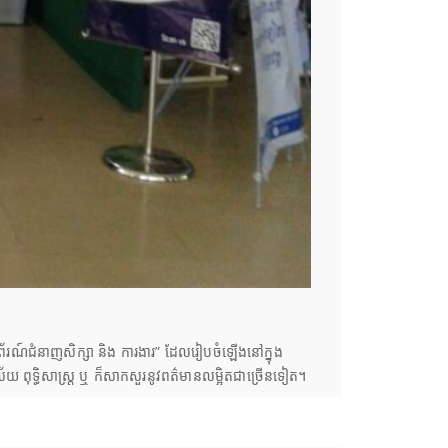
ុង”ពិព័រណ៍ជំនាញសិក្សា និង ការងារ” ដែលរៀបចំឡើងនៅក្នុង
ល័យ ពុទ្ធិសាស្ត្រ ឬ ក៏សាកសួរនូវពត៌មានលម្អិតជាច្រើនទៀត។