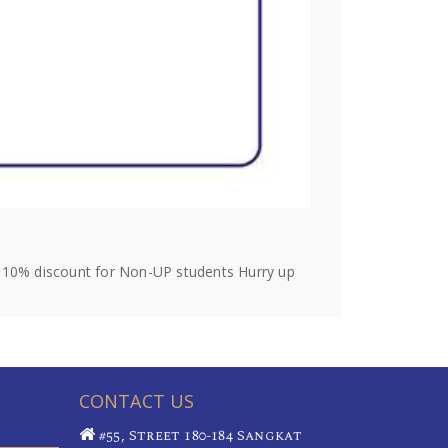
s 10% discount for Non-UP students Hurry up
CONTACT US
#55, Street 180-184 Sangkat