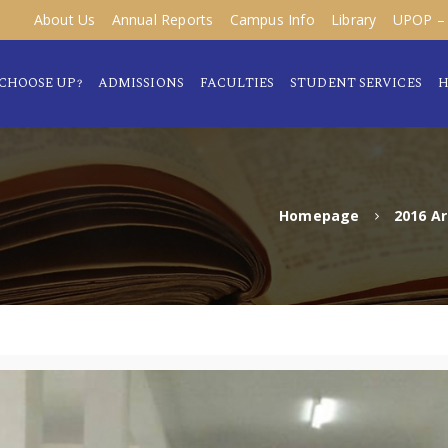
About Us
Annual Reports
Campus Info
Library
UPOP – 
CHOOSE UP?
ADMISSIONS
FACULTIES
STUDENT SERVICES
H
Homepage
2016 Ar